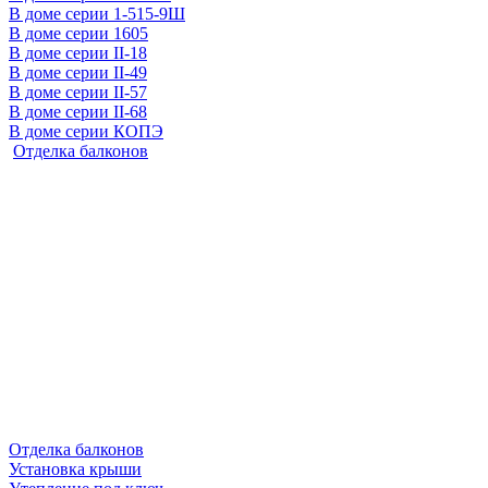
В доме серии 1-515-9Ш
В доме серии 1605
В доме серии II-18
В доме серии II-49
В доме серии II-57
В доме серии II-68
В доме серии КОПЭ
Отделка балконов
Отделка балконов
Установка крыши