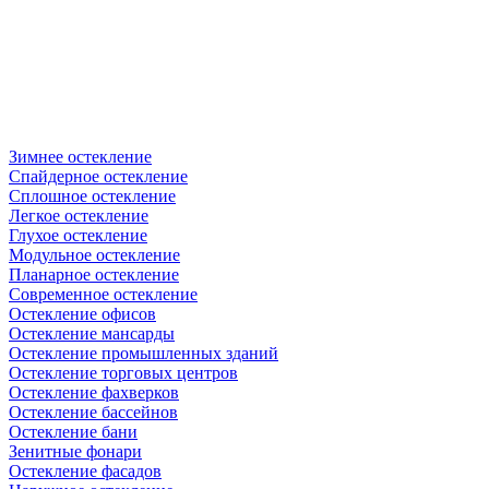
Зимнее остекление
Спайдерное остекление
Сплошное остекление
Легкое остекление
Глухое остекление
Модульное остекление
Планарное остекление
Современное остекление
Остекление офисов
Остекление мансарды
Остекление промышленных зданий
Остекление торговых центров
Остекление фахверков
Остекление бассейнов
Остекление бани
Зенитные фонари
Остекление фасадов