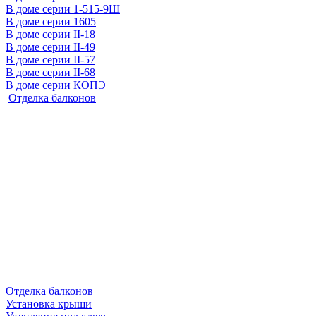
В доме серии 1-515-9Ш
В доме серии 1605
В доме серии II-18
В доме серии II-49
В доме серии II-57
В доме серии II-68
В доме серии КОПЭ
Отделка балконов
Отделка балконов
Установка крыши