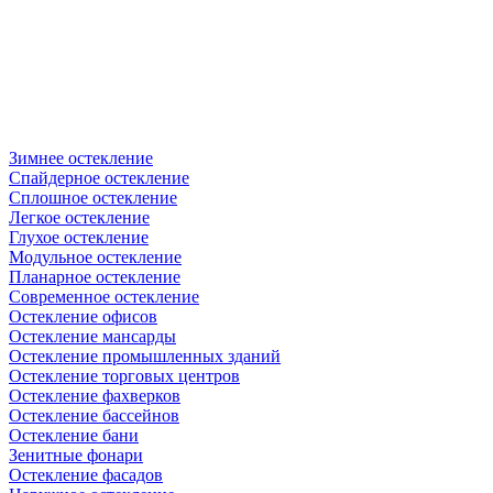
Зимнее остекление
Спайдерное остекление
Сплошное остекление
Легкое остекление
Глухое остекление
Модульное остекление
Планарное остекление
Современное остекление
Остекление офисов
Остекление мансарды
Остекление промышленных зданий
Остекление торговых центров
Остекление фахверков
Остекление бассейнов
Остекление бани
Зенитные фонари
Остекление фасадов