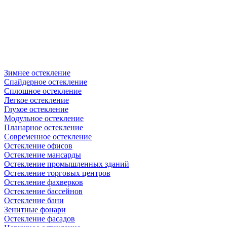
Зимнее остекление
Спайдерное остекление
Сплошное остекление
Легкое остекление
Глухое остекление
Модульное остекление
Планарное остекление
Современное остекление
Остекление офисов
Остекление мансарды
Остекление промышленных зданий
Остекление торговых центров
Остекление фахверков
Остекление бассейнов
Остекление бани
Зенитные фонари
Остекление фасадов