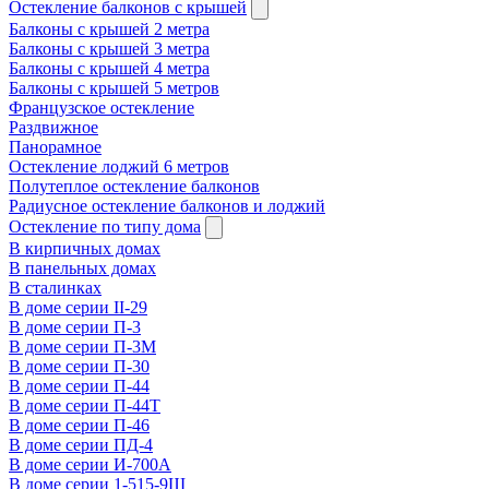
Остекление балконов с крышей
Балконы с крышей 2 метра
Балконы с крышей 3 метра
Балконы с крышей 4 метра
Балконы с крышей 5 метров
Французское остекление
Раздвижное
Панорамное
Остекление лоджий 6 метров
Полутеплое остекление балконов
Радиусное остекление балконов и лоджий
Остекление по типу дома
В кирпичных домах
В панельных домах
В сталинках
В доме серии II-29
В доме серии П-3
В доме серии П-3М
В доме серии П-30
В доме серии П-44
В доме серии П-44Т
В доме серии П-46
В доме серии ПД-4
В доме серии И-700А
В доме серии 1-515-9Ш