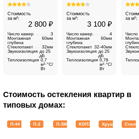
Стоимость
Стоимость
Стоим
за м²:
за м²:
за м²:
2 800 ₽
3 100 ₽
Число камер
3
Число камер
4
Число
Монтажная
60мм
Монтажная
60мм
Монта
глубина
глубина
глуби
Стеклопакет
32мм
Стеклопакет
32-40мм
Стекл
Звукоизоляция
до 25
Звукоизоляция
до 25
Звуко
дБ
дБ
Теплоизоляция
0,7
Теплоизоляция
0,78
Тепло
м²·°C/
м²·°C/
Вт
Вт
Стоимость остекления квартир в
типовых домах:
П-44
П-3
П-3М
КОПЭ
Хрущевки
Стали