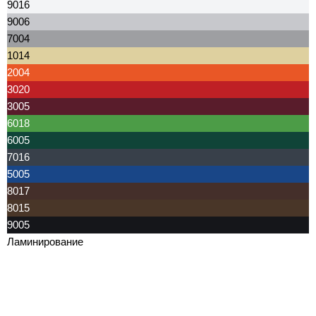
9016
9006
7004
1014
2004
3020
3005
6018
6005
7016
5005
8017
8015
9005
Ламинирование
Сосна Орегон
Темный дуб
Светлый дуб
Сапели