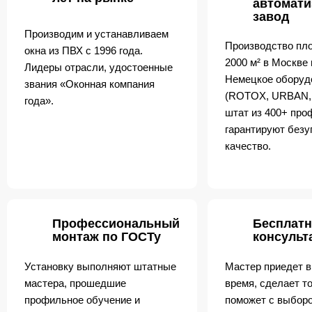
автомат
завод
Производим и устанавливаем
Производство пл
окна из ПВХ с 1996 года.
2000 м² в Москве
Лидеры отрасли, удостоенные
Немецкое оборуд
звания «Оконная компания
(ROTOX, URBAN,
года».
штат из 400+ пр
гарантируют безу
качество.
Профессиональный
Бесплатн
монтаж по ГОСТу
консульт
Установку выполняют штатные
Мастер приедет в
мастера, прошедшие
время, сделает т
профильное обучение и
поможет с выборо