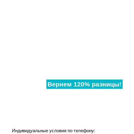
Нашли
дешевле?
Вернем 120% разницы!
Если наши аналогичные окна в другом месте,
дешевле чем у нас, предоставьте договор и мы
предоставим Вам супер-скидку!
Индивидуальные условия по телефону: